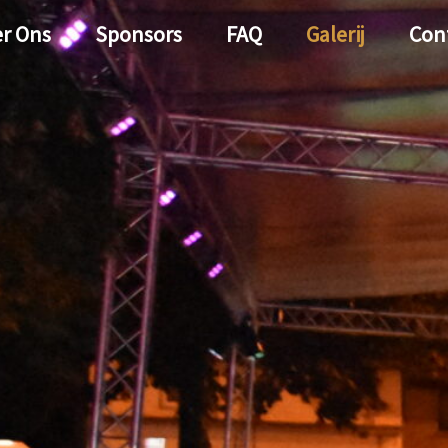
r Ons
Sponsors
FAQ
Galerij
Con