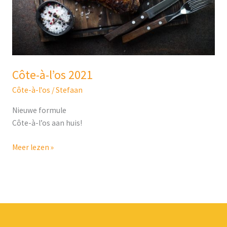
Côte-à-l’os 2021
Côte-à-l'os
/
Stefaan
Nieuwe formule
Côte-à-l’os aan huis!
Meer lezen »